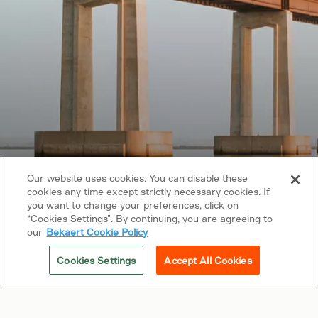
Our website uses cookies. You can disable these
cookies any time except strictly necessary cookies. If
you want to change your preferences, click on
Los derechos de autor © 2026 Bekaert. Todos
“Cookies Settings”. By continuing, you are agreeing to
los derechos reservados
our
Bekaert Cookie Policy
Síguenos en
Cookies Settings
Accept All Cookies
Enlaces relacionados