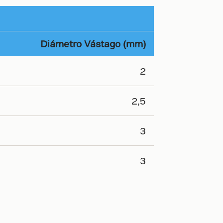
Diámetro Vástago (mm)
2
2,5
3
3