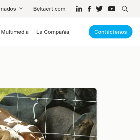
onados
Bekaert.com
a Multimedia
La Compañia
Contáctenos