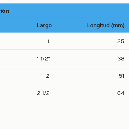
ción
Largo
Longitud (mm)
1"
25
1 1/2"
38
2"
51
2 1/2"
64